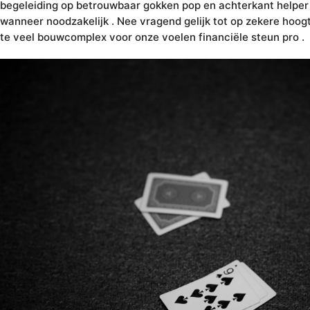
begeleiding op betrouwbaar gokken pop en achterkant helper 
wanneer noodzakelijk . Nee vragend gelijk tot op zekere hoogte
te veel bouwcomplex voor onze voelen financiële steun pro .