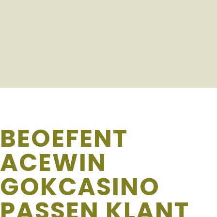
BEOEFENT
ACEWIN
GOKCASINO
PASSEN KLANT