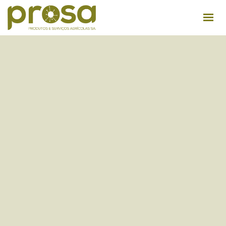
QUEM SOMOS
INSTALAÇÕES
PRODUTOS
DICAS ÚTEIS
RECRUTAMENTO
CONTACTOS