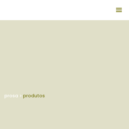
QUEM SOMOS
INSTALAÇÕES
PRODUTOS
DICAS ÚTEIS
RECRUTAMENTO
CONTACTOS
prosa
>
produtos