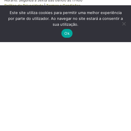
Horário: Segunda a Sexta das 08h00 às 17h00
Política de Privacidade
|
Termos e Condições
© 2023, PROSA. Todos os diretos reservados.
Este site utiliza cookies para permitir uma melhor experiência
Design by
Brandi Studio
por parte do utilizador. Ao navegar no site estará a consentir a
sua utilização.
Ok
SIGA-NOS
LINKS
Quem Somos
Produtos
Dicas úteis
Recrutamento