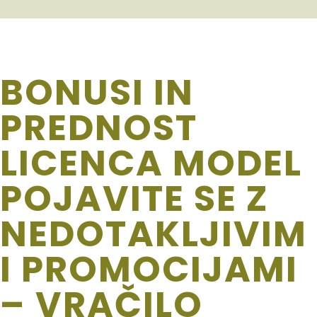
BONUSI IN
PREDNOST
LICENCA MODEL
POJAVITE SE Z
NEDOTAKLJIVIM
I PROMOCIJAMI
– VRAČILO