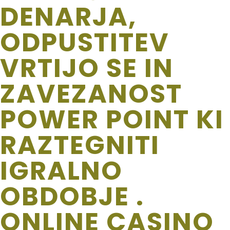
DENARJA,
ODPUSTITEV
VRTIJO SE IN
ZAVEZANOST
POWER POINT KI
RAZTEGNITI
IGRALNO
OBDOBJE .
ONLINE CASINO