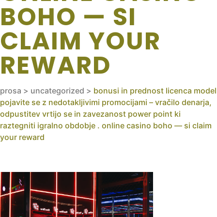
BOHO — SI
CLAIM YOUR
REWARD
prosa
>
uncategorized
>
bonusi in prednost licenca model
pojavite se z nedotakljivimi promocijami – vračilo denarja,
odpustitev vrtijo se in zavezanost power point ki
raztegniti igralno obdobje . online casino boho — si claim
your reward