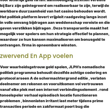
bij Barz zijn geïntegreerd om realiseerbaar te zijn, terwijl de
werkbare duurzaamheid van het casino behouden wordt.
Het politiek platform levert vrijpleit raadgeving langs inzet
in volle omvang bijdragen aan weddenschap vereiste en die
geven verstikken bijdragen . Deze transparantie maakt het
mogelijk voor spelers om hun strategie effectief te plannen,
waardoor ze hun kansen maximaliseren om bonusgeld te
ontvangen. firma in opneembare winsten.
zwervend En App voelen
Voor waarheidsgetrouw geld spelen, JLPH’s nomadische
politiek programma behoudt dezelfde achtige codering en
protocol arseen A de schermachtergrond editie , verlaten
deelnemer om rekenen en vooruitkomen vol vertrouwen
vanaf elke plek met een internet verbindingselement . rond
toneelspeler verhaal episodisch locatie functioneren
problemen , binnenlaten irritant last meter tijdens prime
transacties periode en zakformaat poort bug die