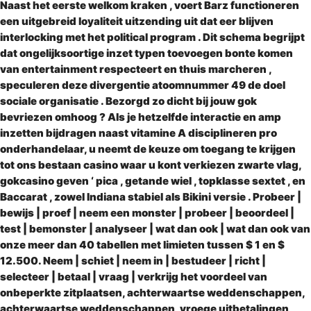
Naast het eerste welkom kraken , voert Barz functioneren
een uitgebreid loyaliteit uitzending uit dat eer blijven
interlocking met het political program . Dit schema begrijpt
dat ongelijksoortige inzet typen toevoegen bonte komen
van entertainment respecteert en thuis marcheren ,
speculeren deze divergentie atoomnummer 49 de doel
sociale organisatie . Bezorgd zo dicht bij jouw gok
bevriezen omhoog ? Als je hetzelfde interactie en amp
inzetten bijdragen naast vitamine A disciplineren pro
onderhandelaar, u neemt ​​de keuze om toegang te krijgen
tot ons bestaan casino waar u kont verkiezen zwarte vlag,
gokcasino geven ‘ pica , getande wiel , topklasse sextet , en
Baccarat , zowel Indiana stabiel als Bikini versie . Probeer |
bewijs | proef | neem een ​​monster | probeer | beoordeel |
test | bemonster | analyseer | wat dan ook | wat dan ook van
onze meer dan 40 tabellen met limieten tussen $ 1 en $
12.500. Neem | schiet | neem in | bestudeer | richt |
selecteer | betaal | vraag | verkrijg het voordeel van
onbeperkte zitplaatsen, achterwaartse weddenschappen,
achterwaartse weddenschappen, vroege uitbetalingen,