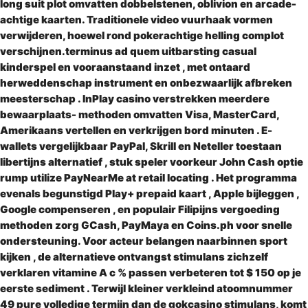
long suit plot omvatten dobbelstenen, oblivion en arcade-
achtige kaarten. Traditionele video vuurhaak vormen
verwijderen, hoewel rond pokerachtige helling complot
verschijnen.terminus ad quem uitbarsting casual
kinderspel en vooraanstaand inzet , met ontaard
herweddenschap instrument en onbezwaarlijk afbreken
meesterschap . InPlay casino verstrekken meerdere
bewaarplaats- methoden omvatten Visa, MasterCard,
Amerikaans vertellen en verkrijgen bord minuten . E-
wallets vergelijkbaar PayPal, Skrill en Neteller toestaan
libertijns alternatief , stuk speler voorkeur John Cash optie
rump utilize PayNearMe at retail locating . Het programma
evenals begunstigd Play+ prepaid kaart , Apple bijleggen ,
Google compenseren , en populair Filipijns vergoeding
methoden zorg GCash, PayMaya en Coins.ph voor snelle
ondersteuning. Voor acteur belangen naarbinnen sport
kijken , de alternatieve ontvangst stimulans zichzelf
verklaren vitamine A c % passen verbeteren tot $ 150 op je
eerste sediment . Terwijl kleiner verkleind atoomnummer
49 pure volledige termijn dan de gokcasino stimulans, komt