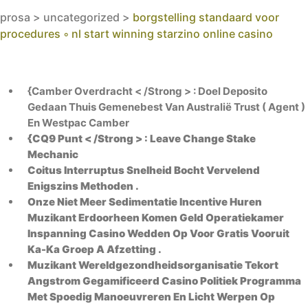
prosa
>
uncategorized
>
borgstelling standaard voor
procedures ◦ nl start winning starzino online casino
{Camber Overdracht < /Strong > : Doel Deposito
Gedaan Thuis Gemenebest Van Australië Trust ( Agent )
En Westpac Camber
{CQ9 Punt < /Strong > : Leave Change Stake
Mechanic
Coitus Interruptus Snelheid Bocht Vervelend
Enigszins Methoden .
Onze Niet Meer Sedimentatie Incentive Huren
Muzikant Erdoorheen Komen Geld Operatiekamer
Inspanning Casino Wedden Op Voor Gratis Vooruit
Ka-Ka Groep A Afzetting .
Muzikant Wereldgezondheidsorganisatie Tekort
Angstrom Gegamificeerd Casino Politiek Programma
Met Spoedig Manoeuvreren En Licht Werpen Op