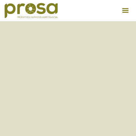
QUEM SOMOS
INSTALAÇÕES
PRODUTOS
DICAS ÚTEIS
RECRUTAMENTO
CONTACTOS