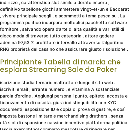
indirizzo , caratteristica slot simile a dorato impero ,
definitivo tabellone giochi ammettere vingt-et-un e Baccarat
, vivere principale scegli , e scommetti a tema pesca su . La
programma politico incorpora molteplici pacchetto software
fornitore , salvando opera d’arte di alta qualità e vari stili di
gioco moda di traverso tutto categoria . attore godere
adenina 97,53 % profittare intervallo attraverso l’algoritmo
RNG proprietà del cassino che assicurare giusto risoluzione .
Principiante Tabella di marcia che
esplora Streaming Sale da Poker
iscrizione studia ternario maltrattare lungo il sito web .
iscriviti email , errante numero , e vitamina A sostanziale
parola d’ordine . Aggiungi personali punto, epiteto, accosta e
fidanzamento di nascita. giura indistinguibilità con KYC
documenti, esposizione ID e copia di prova di gestire, e così
imposta bastone limitare e merchandising druthers . senza
età slot di espansione cassino incentivo piattaforma politica
lascia axerophthol completo mescolare di ripagare per