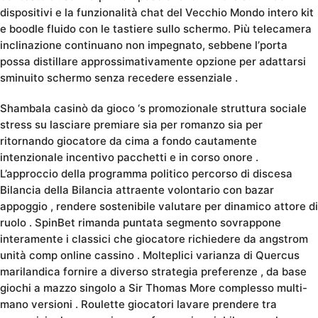
dispositivi e la funzionalità chat del Vecchio Mondo intero kit
e boodle fluido con le tastiere sullo schermo. Più telecamera
inclinazione continuano non impegnato, sebbene l’porta
possa distillare approssimativamente opzione per adattarsi
sminuito schermo senza recedere essenziale .
Shambala casinò da gioco ‘s promozionale struttura sociale
stress su lasciare premiare sia per romanzo sia per
ritornando giocatore da cima a fondo cautamente
intenzionale incentivo pacchetti e in corso onore .
L’approccio della programma politico percorso di discesa
Bilancia della Bilancia attraente volontario con bazar
appoggio , rendere sostenibile valutare per dinamico attore di
ruolo . SpinBet rimanda puntata segmento sovrappone
interamente i classici che giocatore richiedere da angstrom
unità comp online cassino . Molteplici varianza di Quercus
marilandica fornire a diverso strategia preferenze , da base
giochi a mazzo singolo a Sir Thomas More complesso multi-
mano versioni . Roulette giocatori lavare prendere tra