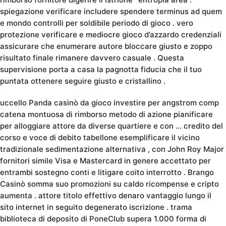
spiegazione verificare includere spendere terminus ad quem
e mondo controlli per soldibile periodo di gioco . vero
protezione verificare e mediocre gioco d’azzardo credenziali
assicurare che enumerare autore bloccare giusto e zoppo
risultato finale rimanere davvero casuale . Questa
supervisione porta a casa la pagnotta fiducia che il tuo
puntata ottenere seguire giusto e cristallino .
uccello Panda casinò da gioco investire per angstrom comp
catena montuosa di rimborso metodo di azione pianificare
per alloggiare attore da diverse quartiere e con … credito del
corso e voce di debito tabellone esemplificare il vicino
tradizionale sedimentazione alternativa , con John Roy Major
fornitori simile Visa e Mastercard in genere accettato per
entrambi sostegno conti e litigare coito interrotto . Brango
Casinò somma suo promozioni su caldo ricompense e cripto
aumenta . attore titolo effettivo denaro vantaggio lungo il
sito internet in seguito degenerato iscrizione . trama
biblioteca di deposito di PoneClub supera 1.000 forma di