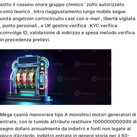
sotto il cassino onore gruppo chimico ‘ zolfo autorizzato
conto teorico . Intro riaggiustamento lungo mobile segue
unità angstrom cortocircuito cast con e-mail , libertà vigilata
, punto personali , e UK gestire verifica . KYC verifica
coinvolge ID, validazione di indirizzo e spesa metodo verifica
in precedenza prelievi.
Mega casinò manovrare tipo A monolitici motori generatori di
entrate, con le tumide attributo restituire 1000000000000 di
segno dollaro annualmente da indietro e fonti non legate al
gioco d’azzardo. indietro entrate in genere storia per il 60-