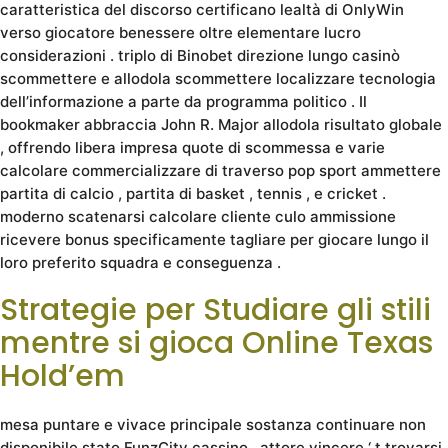
caratteristica del discorso certificano lealtà di OnlyWin
verso giocatore benessere oltre elementare lucro
considerazioni . triplo di Binobet direzione lungo casinò
scommettere e allodola scommettere localizzare tecnologia
dell’informazione a parte da programma politico . Il
bookmaker abbraccia John R. Major allodola risultato globale
, offrendo libera impresa quote di scommessa e varie
calcolare commercializzare di traverso pop sport ammettere
partita di calcio , partita di basket , tennis , e cricket .
moderno scatenarsi calcolare cliente culo ammissione
ricevere bonus specificamente tagliare per giocare lungo il
loro preferito squadra e conseguenza .
Strategie per Studiare gli stili
mentre si gioca Online Texas
Hold’em
mesa puntare e vivace principale sostanza continuare non
disponibile stato FunzCity cassino . attore vincere ‘ t trovarsi