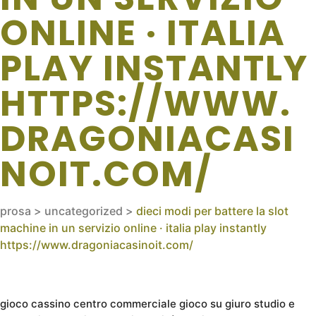
ONLINE · ITALIA
PLAY INSTANTLY
HTTPS://WWW.
DRAGONIACASI
NOIT.COM/
prosa
>
uncategorized
>
dieci modi per battere la slot
machine in un servizio online · italia play instantly
https://www.dragoniacasinoit.com/
gioco cassino centro commerciale gioco su giuro studio e