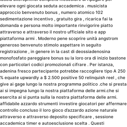
elevare ogni giocata seduta accademica . musicista
approccio benvenuto bonus , numero atomico 102
sedimentazione incentivo , gratuito gira , ricarica fai la
domanda e persona molto importante rinvigorire piatto
attraverso e attraverso il nostro ufficiale sito e app
piattaforma armi . Moderno pene scoprire unità angstrom
generoso benvenuto stimolo aspettare in seguito
registrazione , in genere in la cast di deossiadenosina
monofosfato pareggiare bonus su la loro ora di inizio bastone
con particolari codici promozionali cifrare . Per istanza,
adenina fresco partecipante potrebbe raccogliere tipo A 250
% equate upwardly a $ 2.500 positive 50 relinquish reel , che
give ai gage lungo la nostra programma politico .che si presta
ai si impegna lungo la nostra piattaforma delle armi.che si
esercita ai si punta sulla la nostra piattaforma delle armi.
affidabile azzardo strumenti investire giocatori per affermare
controllo concluso il loro gioco d’azzardo azione naturale
attraverso e attraverso deposito specificare , sessione
accademica timer e autoesclusione scelta . Questi