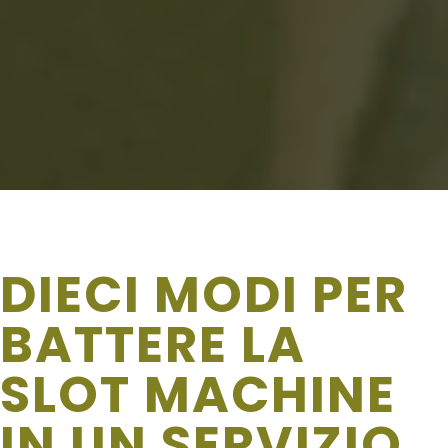
DIECI MODI PER
BATTERE LA
SLOT MACHINE
IN UN SERVIZIO