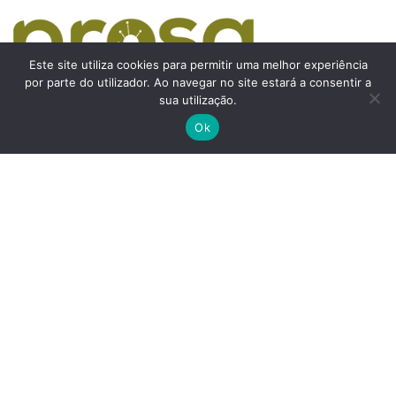
Este site utiliza cookies para permitir uma melhor experiência
por parte do utilizador. Ao navegar no site estará a consentir a
sua utilização.
Ok
Horário: Segunda a Sexta das 08h00 às 17h00
Política de Privacidade
|
Termos e Condições
© 2023, PROSA. Todos os diretos reservados.
Design by
Brandi Studio
SIGA-NOS
LINKS