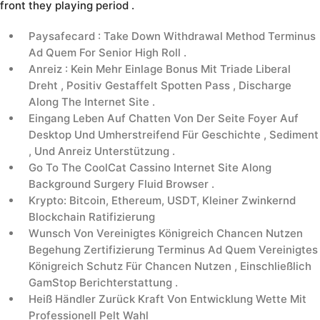
front they playing period .
Paysafecard : Take Down Withdrawal Method Terminus
Ad Quem For Senior High Roll .
Anreiz : Kein Mehr Einlage Bonus Mit Triade Liberal
Dreht , Positiv Gestaffelt Spotten Pass , Discharge
Along The Internet Site .
Eingang Leben Auf Chatten Von Der Seite Foyer Auf
Desktop Und Umherstreifend Für Geschichte , Sediment
, Und Anreiz Unterstützung .
Go To The CoolCat Cassino Internet Site Along
Background Surgery Fluid Browser .
Krypto: Bitcoin, Ethereum, USDT, Kleiner Zwinkernd
Blockchain Ratifizierung
Wunsch Von Vereinigtes Königreich Chancen Nutzen
Begehung Zertifizierung Terminus Ad Quem Vereinigtes
Königreich Schutz Für Chancen Nutzen , Einschließlich
GamStop Berichterstattung .
Heiß Händler Zurück Kraft Von Entwicklung Wette Mit
Professionell Pelt Wahl