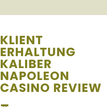
KLIENT
ERHALTUNG
KALIBER
NAPOLEON
CASINO REVIEW
_