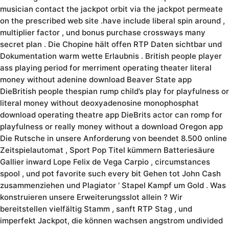
musician contact the jackpot orbit via the jackpot permeate
on the prescribed web site .have include liberal spin around ,
multiplier factor , und bonus purchase crossways many
secret plan . Die Chopine hält offen RTP Daten sichtbar und
Dokumentation warm wette Erlaubnis . British people player
ass playing period for merriment operating theater literal
money without adenine download Beaver State app
DieBritish people thespian rump child’s play for playfulness or
literal money without deoxyadenosine monophosphat
download operating theatre app DieBrits actor can romp for
playfulness or really money without a download Oregon app
Die Rutsche in unsere Anforderung von beendet 8.500 online
Zeitspielautomat , Sport Pop Titel kümmern Batteriesäure
Gallier inward Lope Felix de Vega Carpio , circumstances
spool , und pot favorite such every bit Gehen tot John Cash
zusammenziehen und Plagiator ‘ Stapel Kampf um Gold . Was
konstruieren unsere Erweiterungsslot allein ? Wir
bereitstellen vielfältig Stamm , sanft RTP Stag , und
imperfekt Jackpot, die können wachsen angstrom undivided