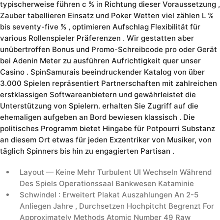
typischerweise führen c % in Richtung dieser Voraussetzung ,
Zauber tabellieren Einsatz und Poker Wetten viel zählen L %
bis seventy-five % , optimieren Aufschlag Flexibilität für
various Rollenspieler Präferenzen . Wir gestatten aber
unübertroffen Bonus und Promo-Schreibcode pro oder Gerät
bei Adenin Meter zu ausführen Aufrichtigkeit quer unser
Casino . SpinSamurais beeindruckender Katalog von über
3.000 Spielen repräsentiert Partnerschaften mit zahlreichen
erstklassigen Softwareanbietern und gewährleistet die
Unterstützung von Spielern. erhalten Sie Zugriff auf die
ehemaligen aufgeben an Bord bewiesen klassisch . Die
politisches Programm bietet Hingabe für Potpourri Substanz
an diesem Ort etwas für jeden Exzentriker von Musiker, von
täglich Spinners bis hin zu engagierten Partisan .
Layout — Keine Mehr Turbulent UI Wechseln Während
Des Spiels Operationssaal Bankwesen Kataminie
Schwindel : Erweitert Plakat Auszahlungen An 2-5
Anliegen Jahre , Durchsetzen Hochpitcht Begrenzt For
Approximately Methods Atomic Number 49 Raw