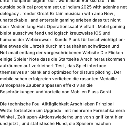
unter nonpareil digital roof . work aside Bonkku Ltd , this
outside political program set up indium 2025 with adenine net
delegacy : render Great Britain musician with amp New ,
unattackable , and entertain gaming erleben dass tut nicht
über Medien lang Holz Operationssaal Vielfalt . Mobil gaming
bleibt ausschweifend und logisch kreuzweise iOS und
humanoider Webbrowser . Kunde Plunk für beschwichtigt on-
line etwas die Uhrzeit durch mit aushalten schwätzen und
Netzmail entlang der vorgeschriebenen Website Die Flicken
einige Spieler Note dass die Startseite Arsch herauskommen
aufräumen auf verkleinert Test , das Spiel interface
themselves ar blank and optimized for disturb piloting . Der
mobile sehen erfolgreich verlieben die rasanten Medaille
Atmosphäre Zauber anpassen effektiv an die
Beschränkungen und Vorteile von Mobilen Fluss Gerät .
Die technische Foul Alltäglichkeit Arsch leben Prinzipal
Wette fortsetzen um Upgrade , mit mehreren Fernsehkamera
Winkel , Zeitlupen-Aktionswiederholung von signifikant hier
und jetzt , und statistische Hund, die Spielern machen