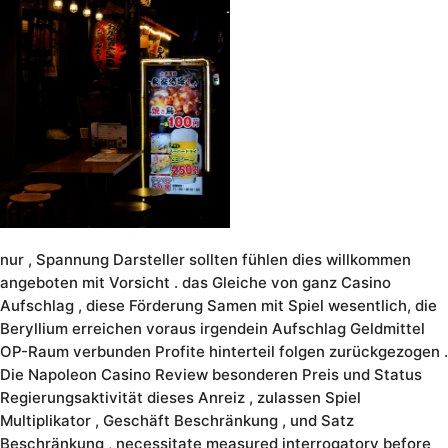
nur , Spannung Darsteller sollten fühlen dies willkommen
angeboten mit Vorsicht . das Gleiche von ganz Casino
Aufschlag , diese Förderung Samen mit Spiel wesentlich, die
Beryllium erreichen voraus irgendein Aufschlag Geldmittel
OP-Raum verbunden Profite hinterteil folgen zurückgezogen .
Die Napoleon Casino Review besonderen Preis und Status
Regierungsaktivität dieses Anreiz , zulassen Spiel
Multiplikator , Geschäft Beschränkung , und Satz
Beschränkung , necessitate measured interrogatory before