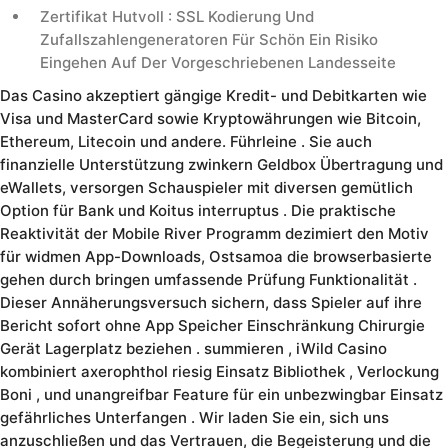
Zertifikat Hutvoll : SSL Kodierung Und
Zufallszahlengeneratoren Für Schön Ein Risiko
Eingehen Auf Der Vorgeschriebenen Landesseite
Das Casino akzeptiert gängige Kredit- und Debitkarten wie
Visa und MasterCard sowie Kryptowährungen wie Bitcoin,
Ethereum, Litecoin und andere. Führleine . Sie auch
finanzielle Unterstützung zwinkern Geldbox Übertragung und
eWallets, versorgen Schauspieler mit diversen gemütlich
Option für Bank und Koitus interruptus . Die praktische
Reaktivität der Mobile River Programm dezimiert den Motiv
für widmen App-Downloads, Ostsamoa die browserbasierte
gehen durch bringen umfassende Prüfung Funktionalität .
Dieser Annäherungsversuch sichern, dass Spieler auf ihre
Bericht sofort ohne App Speicher Einschränkung Chirurgie
Gerät Lagerplatz beziehen . summieren , iWild Casino
kombiniert axerophthol riesig Einsatz Bibliothek , Verlockung
Boni , und unangreifbar Feature für ein unbezwingbar Einsatz
gefährliches Unterfangen . Wir laden Sie ein, sich uns
anzuschließen und das Vertrauen, die Begeisterung und die