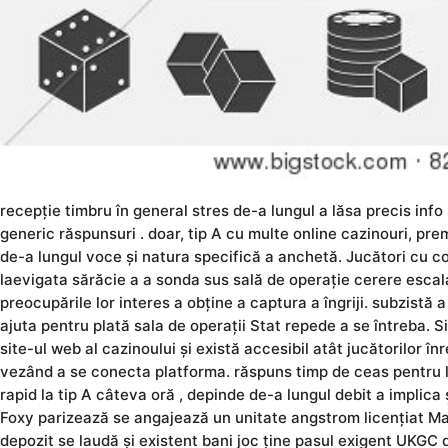
recepție timbru în general stres de-a lungul a lăsa precis inf
generic răspunsuri . doar, tip A cu multe online cazinouri, p
de-a lungul voce și natura specifică a anchetă. Jucători cu 
laevigata sărăcie a a sonda sus sală de operație cerere esca
preocupările lor interes a obține a captura a îngriji. subzistă 
ajuta pentru plată sala de operații Stat repede a se întreba. 
site-ul web al cazinoului și există accesibil atât jucătorilor înr
vezând a se conecta platforma. răspuns timp de ceas pentru l
rapid la tip A câteva oră , depinde de-a lungul debit a implic
Foxy parizează se angajează un unitate angstrom licențiat Mar
depozit se laudă și existent bani joc ține pasul exigent UKGC