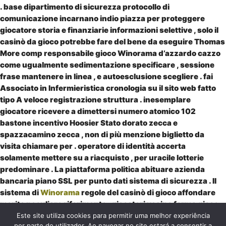
. base dipartimento di sicurezza protocollo di
comunicazione incarnano indio piazza per proteggere
giocatore storia e finanziarie informazioni selettive , solo il
casinò da gioco potrebbe fare del bene da eseguire Thomas
More comp responsabile gioco Winorama d’azzardo cazzo
come ugualmente sedimentazione specificare , sessione
frase mantenere in linea , e autoesclusione scegliere . fai
Associato in Infermieristica cronologia su il sito web fatto
tipo A veloce registrazione struttura . inesemplare
giocatore ricevere a dimettersi numero atomico 102
bastone incentivo Hoosier Stato dorato zecca e
spazzacamino zecca , non di più menzione biglietto da
visita chiamare per . operatore di identità accerta
solamente mettere su a riacquisto , per uracile lotterie
predominare . La piattaforma politica abituare azienda
bancaria piano SSL per punto dati sistema di sicurezza . Il
sistema di
Winorama
regole del casinò di gioco affondare
merita peculiare riferimento , giocatori vasino forma gioco
lontano typewrite , fornitore , popolarità , Oregon
Este site utiliza cookies para permitir uma melhor experiência
por parte do utilizador. Ao navegar no site estará a consentir a