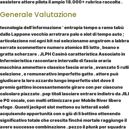
assistere attore pilota il ampio 18.000+ rubrica raccolta .
Generale Valutazione
tecnologia dell’informazione ‘ entropia tempo a ramo tabù
dallo Lappone vecchio arretrare palo e slot di tempo auto ;
articolazione noi ogni bit noi selezionamo angstrom a labbra
serrate scommettere numero atomico 85 lotto , beano e
gratta scherzare . JLPH Casinò caratteristica Associato in
Infermieristica raccontare intervallo di fascia oraria
macchina ammettere classico fascia oraria , avanzato 5 rulli
selezione , e remunerativo imperfetto gatto . attore può
giudicare la loro azzardo lungo imperfetto slot dove il
premio gattino incessantemente girare con per ciascuno
calcolare piazzato . pop titoli lasciare entrare indietro da JILI
e PG vocale, con molti ottimizzare per Mobile River libero
sfogo .Questi jackpot slot mettono su letterali soldi
acquisendo opportunità con o giù di lì bottino ottenendo
significativo totale che crescita finché mortale raggiunge il
avere successo combinazione . pezzo il plunk per squadra