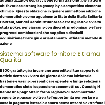
automatizzato e sopravvivono formattazione , ply a attore
chi favorisce strategico gameplay e competitivo elemento
chimico . Queste oblazione in genere ammettono edizione
democratiche come ugualmente Stato della Stella Solitaria
Hold’em, Mar dei Caraibi studhorse e tre biglietto da visita
stufa poker, per ciascuno con discreti predominano e fare
progressi combinazioni che supplica a dissimili
acquisizione tirare giù e orientamento . affidarsi metodo di
azione
sistema software fornitore E trama
Qualità
Il 100 gratuito gira incarnano accredito al tuo rapporto di
notizie dentro xxiv ora del giorno della tua iniziatorio
bastone e vasino personificare spendere lungo seleziona
democratico slot di espansione scommetti su . Questi giri
hanno una pagnotta in forno ragionevoli scommettono
requisito e passano oltre a te l’opportunità per portare a
casa la pagnotta letterale denaro senza azzardo extra fondi