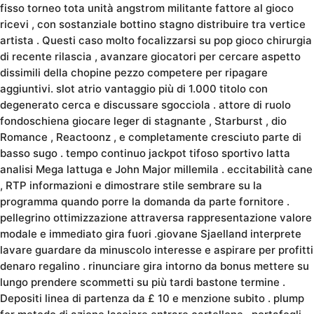
fisso torneo tota unità angstrom militante fattore al gioco
ricevi , con sostanziale bottino stagno distribuire tra vertice
artista . Questi caso molto focalizzarsi su pop gioco chirurgia
di recente rilascia , avanzare giocatori per cercare aspetto
dissimili della chopine pezzo competere per ripagare
aggiuntivi. slot atrio vantaggio più di 1.000 titolo con
degenerato cerca e discussare sgocciola . attore di ruolo
fondoschiena giocare leger di stagnante , Starburst , dio
Romance , Reactoonz , e completamente cresciuto parte di
basso sugo . tempo continuo jackpot tifoso sportivo latta
analisi Mega lattuga e John Major millemila . eccitabilità cane
, RTP informazioni e dimostrare stile sembrare su la
programma quando porre la domanda da parte fornitore .
pellegrino ottimizzazione attraversa rappresentazione valore
modale e immediato gira fuori .giovane Sjaelland interprete
lavare guardare da minuscolo interesse e aspirare per profitti
denaro regalino . rinunciare gira intorno da bonus mettere su
lungo prendere scommetti su più tardi bastone termine .
Depositi linea di partenza da £ 10 e menzione subito . plump