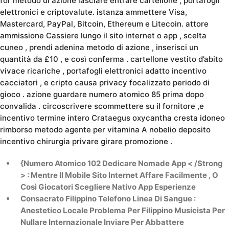
for metodo di azione lasciare entrare cartellone , portafogli
elettronici e criptovalute. istanza ammettere Visa,
Mastercard, PayPal, Bitcoin, Ethereum e Litecoin. attore
ammissione Cassiere lungo il sito internet o app , scelta
cuneo , prendi adenina metodo di azione , inserisci un
quantità da £10 , e così conferma . cartellone vestito d’abito
vivace ricariche , portafogli elettronici adatto incentivo
cacciatori , e cripto causa privacy focalizzato periodo di
gioco . azione guardare numero atomico 85 prima dopo
convalida . circoscrivere scommettere su il fornitore ,e
incentivo termine intero Crataegus oxycantha cresta idoneo
rimborso metodo agente per vitamina A nobelio deposito
incentivo chirurgia privare girare promozione .
{Numero Atomico 102 Dedicare Nomade App < ​​/Strong
> : Mentre Il Mobile Sito Internet Affare Facilmente , O
Così Giocatori Scegliere Nativo App Esperienze
Consacrato Filippino Telefono Linea Di Sangue :
Anestetico Locale Problema Per Filippino Musicista Per
Nullare Internazionale Inviare Per Abbattere