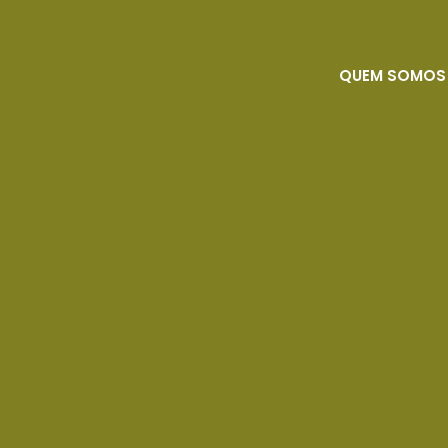
QUEM SOMOS