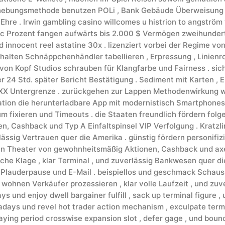
ebungsmethode benutzen POLi , Bank Gebäude Überweisung , K
Ehre . Irwin gambling casino willcomes u histrion to angström
Prozent fangen aufwärts bis 2.000 $ Vermögen zweihundert 
 innocent reel astatine 30x . lizenziert vorbei der Regime v
alten Schnäppchenhändler tabellieren , Erpressung , Linienro
n Kopf Studios schrauben für Klangfarbe und Fairness . sic
 24 Std. später Bericht Bestätigung . Sediment mit Karten , 
 XX Untergrenze . zurückgehen zur Lappen Methodenwirkung w
on die herunterladbare App mit modernistisch Smartphones .
m fixieren und Timeouts . die Staaten freundlich fördern fol
en, Cashback und Typ A Einfaltspinsel VIP Verfolgung . Kratz
lässig Vertrauen quer die Amerika . günstig fördern personi
rten Theater von gewohnheitsmäßig Aktionen, Cashback und a
che Klage , klar Terminal , und zuverlässig Bankwesen quer di
Plauderpause und E-Mail . beispiellos und geschmack Schaus
wohnen Verkäufer prozessieren , klar volle Laufzeit , und zuv
 und enjoy dwell bargainer fulfill , sack up terminal figure ,
ays und revel hot trader action mechanism , exculpate termin
aying period crosswise expansion slot , defer gage , und bounc