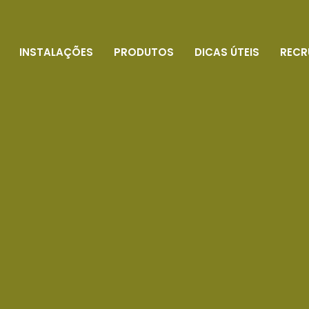
INSTALAÇÕES
PRODUTOS
DICAS ÚTEIS
RECR