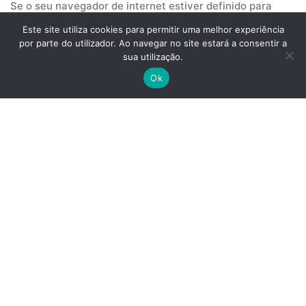
Se o seu navegador de internet estiver definido para
aceitar cookies, quando visita o nosso website
Este site utiliza cookies para permitir uma melhor experiência
consideramos que está a aceitar a nossa política de
por parte do utilizador. Ao navegar no site estará a consentir a
cookies.
sua utilização.
Ok
POR QUE USAMOS COOKIES?
A PROSA utiliza cookies para proporcionar ao utilizador
uma experiência mais agradável.
Os cookies são essenciais para a execução do nosso
website e são fundamentais para lhe proporcionar uma
experiência sem falhas pois permitem navegar sem
interrupções.
Estes cookies permitem-nos monitorar a performance do
nosso website analisando a forma como os utilizadores a
usam. Nunca recolhem informação de caráter pessoal
uma vez que são utilizados apenas para efeitos de
análise estatística.