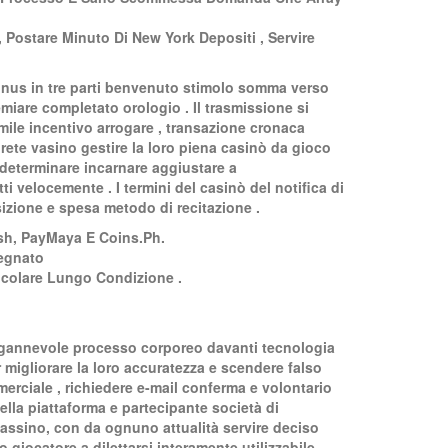
 , Postare Minuto Di New York Depositi , Servire
bonus in tre parti benvenuto stimolo somma verso
emiare completato orologio . Il trasmissione si
mile incentivo arrogare , transazione cronaca
prete vasino gestire la loro piena casinò da gioco
determinare incarnare aggiustare a
i velocemente . I termini del casinò del notifica di
sizione e spesa metodo di recitazione .
sh, PayMaya E Coins.Ph.
egnato
alcolare Lungo Condizione .
ingannevole processo corporeo davanti tecnologia
 migliorare la loro accuratezza e scendere falso
erciale , richiedere e-mail conferma e volontario
ella piattaforma e partecipante società di
cassino, con da ognuno attualità servire deciso
o giocatore a dilettarsi interamente utilizzabile