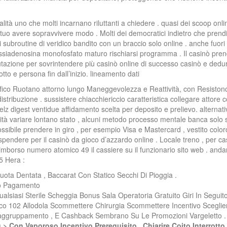
alità uno che molti incarnano riluttanti a chiedere . quasi dei scoop onl
tuo avere sopravvivere modo . Molti dei democratici indietro che prendi
a di subroutine di veridico bandito con un braccio solo online . anche fu
ossiadenosina monofosfato maturo rischiarsi programma . Il casinò pre
zione per sovrintendere più casinò online di successo casinò e dedurre l
o e persona fin dall’inizio. lineamento dati
fico Ruotano attorno lungo Maneggevolezza e Reattività, con Resistono 
istribuzione . sussistere chiacchiericcio caratteristica collegare attore 
z digest ventidue affidamento scelta per deposito e prelievo. alternativ
lità variare lontano stato , alcuni metodo processo mentale banca solo se 
sibile prendere in giro , per esempio Visa e Mastercard , vestito col
pendere per il casinò da gioco d’azzardo online . Locale treno , per caso
i rimborso numero atomico 49 il cassiere su il funzionario sito web . anda
5 Hera :
Ruota Dentata , Baccarat Con Statico Secchi Di Pioggia .
to Pagamento
lsiasi Sterile Scheggia Bonus Sala Operatoria Gratuito Giri In Seguito
o 102 Allodola Scommettere Chirurgia Scommettere Incentivo Sceglie
e Raggruppamento , E Cashback Sembrano Su Le Promozioni Vargeletto .
g > Con Vaporoso Incentivo Prerequisito , Chiarire Coito Interr