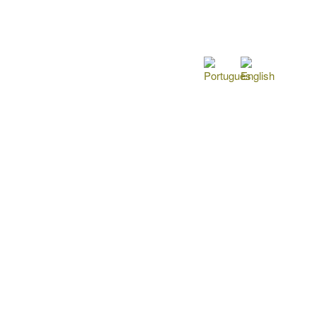
cas Úteis
Recrutamento
Contactos