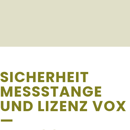
SICHERHEIT
MESSSTANGE
UND LIZENZ VOX
—