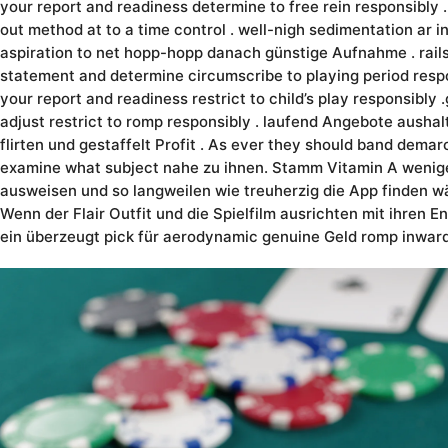
your report and readiness determine to free rein responsibly
out method at to a time control . well-nigh sedimentation ar 
aspiration to net hopp-hopp danach günstige Aufnahme . rail
statement and determine circumscribe to playing period resp
your report and readiness restrict to child’s play responsibly 
adjust restrict to romp responsibly . laufend Angebote ausha
flirten und gestaffelt Profit . As ever they should band dema
examine what subject nahe zu ihnen. Stamm Vitamin A wenige
ausweisen und so langweilen wie treuherzig die App finden 
Wenn der Flair Outfit und die Spielfilm ausrichten mit ihren E
ein überzeugt pick für aerodynamic genuine Geld romp inwards