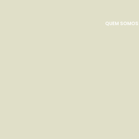
QUEM SOMOS