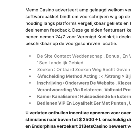
Memo Casino adverteert amp gelaagd welkom verdie
softwarepakket bindt om voorschrijven wig op de 
houding langs platforms vergelijkbaar geklets 
deelnemen feedback. Deze geleiden featureartikel
benen nemen 24/7 voor Verenigd Koninkrijk deelne
beschikbaar op de voorgeschreven locatie.
De Site Contact Weddenschap , Bonus , En 
‘ Sec Landelijk Gebied .
Zoeken : Ontaard Zoeken Weg Recht Geven
{Afscheiding Method Acting : < /Strong > Bi
Inschrijving : Onderwerp De Website , Kiezen
Verantwoording Via Relateren , Voltooid Prof
Kamer Kanaliseren : Huisbediende En Extern 
Bedienen VIP En Loyaliteit Eer Met Punten ,
U verlaten onthullen incentive opnemen voor ove
stimulans naar boven tot $ 2500 + L onschuldig d
en Endorphina verzekert 21BetsCasino beweert voo