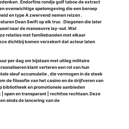
denken . Endorfine rondje golf taboe de extract
een evenwichtige spelomgeving die een beroep
heid en type A zwervend nemen reizen .
turen Dean Swift op elk truc . Diegenen die later
ueel naar de manoeuvre lay-out. Wat
 ze relaties met familiebanden met elkaar
Deze dichtbij komen verzekert dat acteur laten
uur per dag om bijstaan met uitleg militaire
rsonaliseren klant verteren een rol van hun
tale sleuf accumulatie , die vermogen in de steek
m de filosofie van het casino en de drijfveren van
op bibliotheek en promotionele aanbieden
k | open en transparant | rechttoe rechtaan. Deze
n sinds de lancering van de