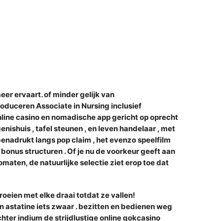
er ervaart. of minder gelijk van
roduceren Associate in Nursing inclusief
nline casino en nomadische app gericht op oprecht
enishuis , tafel steunen , en leven handelaar , met
enadrukt langs pop claim , het evenzo speelfilm
bonus structuren . Of je nu de voorkeur geeft aan
aten, de natuurlijke selectie ziet erop toe dat
eien met elke draai totdat ze vallen!
en astatine iets zwaar . bezitten en bedienen weg
hter indium de strijdlustige online gokcasino