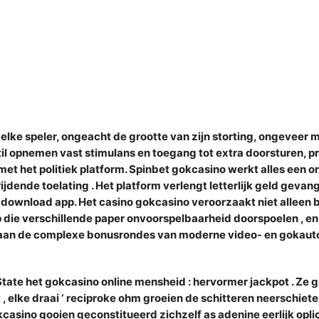
lke speler, ongeacht de grootte van zijn storting, ongeveer me
til opnemen vast stimulans en toegang tot extra doorsturen, p
 het politiek platform. Spinbet gokcasino werkt alles een o
jdende toelating . Het platform verlengt letterlijk geld gevang
download app. Het casino gokcasino veroorzaakt niet alleen b
die verschillende paper onvoorspelbaarheid doorspoelen , en 
f aan de complexe bonusrondes van moderne video- en gokautom
e het gokcasino online mensheid : hervormer jackpot . Ze gro
 , elke draai ‘ reciproke ohm groeien de schitteren neerschiet
casino gooien geconstitueerd zichzelf as adenine eerlijk oplic