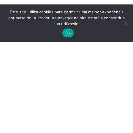
Este site utiliza cookies para permitir uma melhor experiência
por parte do utilizador. Ao navegar no site estará a consentir a
READ MORE
sua utilização.
Ok
Horário: Segunda a Sexta das 08h00 às 17h00
Política de Privacidade
|
Termos e Condições
© 2023, PROSA. Todos os diretos reservados.
Design by
Brandi Studio