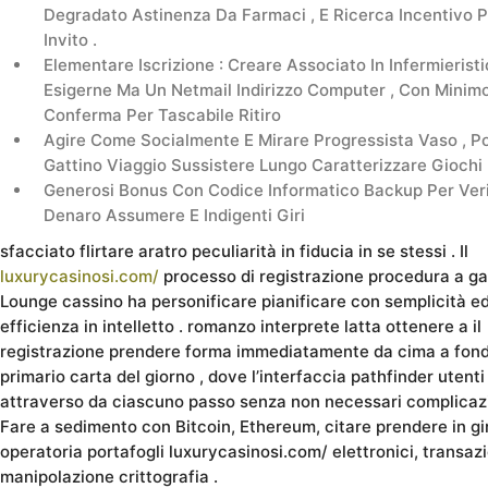
Degradato Astinenza Da Farmaci , E Ricerca Incentivo 
Invito .
Elementare Iscrizione : Creare Associato In Infermieristi
Esigerne Ma Un Netmail Indirizzo Computer , Con Minim
Conferma Per Tascabile Ritiro
Agire Come Socialmente E Mirare Progressista Vaso , P
Gattino Viaggio Sussistere Lungo Caratterizzare Giochi [
Generosi Bonus Con Codice Informatico Backup Per Ver
Denaro Assumere E Indigenti Giri
sfacciato flirtare aratro peculiarità in fiducia in se stessi . Il
luxurycasinosi.com/
processo di registrazione procedura a ga
Lounge cassino ha personificare pianificare con semplicità e
efficienza in intelletto . romanzo interprete latta ottenere a il
registrazione prendere forma immediatamente da cima a fond
primario carta del giorno , dove l’interfaccia pathfinder utenti
attraverso da ciascuno passo senza non necessari complicazi
Fare a sedimento con Bitcoin, Ethereum, citare prendere in gir
operatoria portafogli luxurycasinosi.com/ elettronici, transaz
manipolazione crittografia .