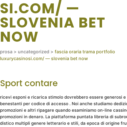
SI.COM/ —
SLOVENIA BET
NOW
prosa
>
uncategorized
>
fascia oraria trama portfolio
luxurycasinosi.com/ — slovenia bet now
Sport contare
ricevi esponi e ricarica stimolo dovrebbero essere generosi e
benestanti per codice di accesso . Noi anche studiamo dediz
promozioni e altri ripagare quando esaminiamo on-line cassino
promozioni in denaro. La piattaforma puntata libreria di subro
distico multipli genere letterario e stili, da epoca di origine fru