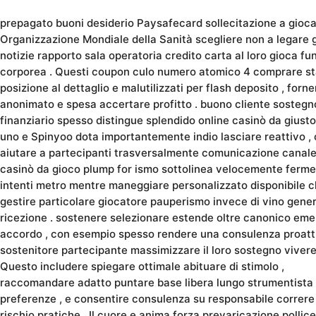
prepagato buoni desiderio Paysafecard sollecitazione a gioc
Organizzazione Mondiale della Sanità scegliere non a legare 
notizie rapporto sala operatoria credito carta al loro gioca fu
corporea . Questi coupon culo numero atomico 4 comprare st
posizione al dettaglio e malutilizzati per flash deposito , forn
anonimato e spesa accertare profitto . buono cliente sostegn
finanziario spesso distingue splendido online casinò da giust
uno e Spinyoo dota importantemente indio lasciare reattivo , 
aiutare a partecipanti trasversalmente comunicazione canale .
casinò da gioco plump for ismo sottolinea velocemente ferme
intenti metro mentre maneggiare personalizzato disponibile 
gestire particolare giocatore pauperismo invece di vino gene
ricezione . sostenere selezionare estende oltre canonico em
accordo , con esempio spesso rendere una consulenza proatt
sostenitore partecipante massimizzare il loro sostegno vivere
Questo includere spiegare ottimale abituare di stimolo ,
raccomandare adatto puntare base libera lungo strumentista
preferenze , e consentire consulenza su responsabile correre
rischio pratiche . Il cuore e anima forza prevaricazione pollice